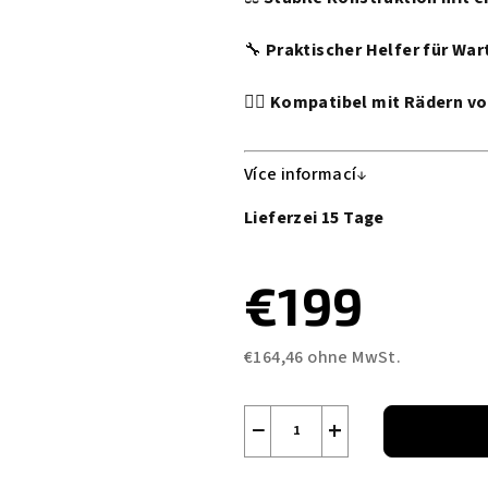
🔧
Praktischer Helfer für War
🚴‍♂️
Kompatibel mit Rädern von 
Více informací
Lieferzei 15 Tage
€199
€164,46 ohne MwSt.
Verkaufspreis:
−
+