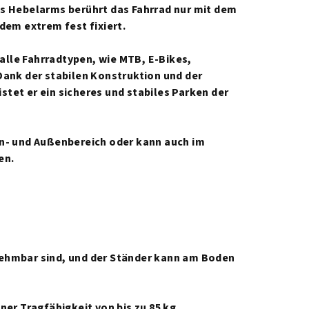
s Hebelarms berührt das Fahrrad nur mit dem
dem extrem fest fixiert.
r alle Fahrradtypen, wie MTB, E-Bikes,
Dank der stabilen Konstruktion und der
tet er ein sicheres und stabiles Parken der
en- und Außenbereich oder kann auch im
en.
ehmbar sind, und der Ständer kann am Boden
ner Tragfähigkeit von bis zu 85 kg.