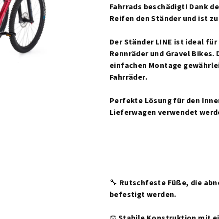
ist
Fahrrads beschädigt! Dank de
5,0
Reifen den Ständer und ist zu
von
5
Der Ständer LINE ist ideal fü
Sternen.
Rennräder und Gravel Bikes. 
einfachen Montage gewährleis
Fahrräder.
Perfekte Lösung für den Inn
Lieferwagen verwendet werd
🔧
Rutschfeste Füße, die abn
befestigt werden.
⚖️
Stabile Konstruktion mit ei