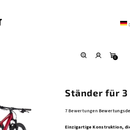
0
Suchen
Login
Waren
Ständer für 3
Die
7 Bewertungen
Bewertungsde
durchschnittliche
Produktbewertung
Einzigartige Konstruktion, d