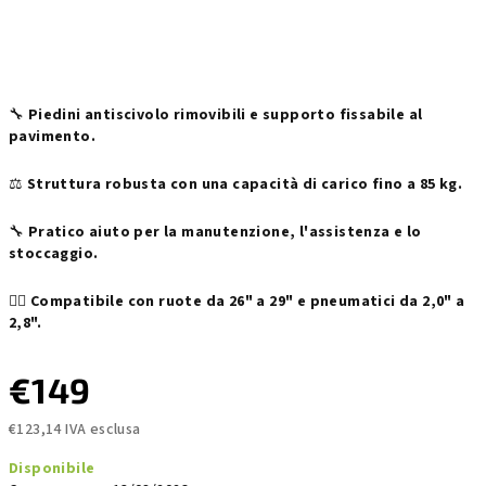
🔧
Piedini antiscivolo rimovibili e supporto fissabile al
pavimento.
⚖️
Struttura robusta con una capacità di carico fino a 85 kg.
🔧
Pratico aiuto per la manutenzione, l'assistenza e lo
stoccaggio.
🚴‍♂️
Compatibile con ruote da 26" a 29" e pneumatici da 2,0" a
2,8".
€149
€123,14 IVA esclusa
Prezzo
Disponibile
della