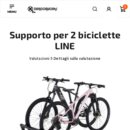
Vai
0
al
contenuto
Ca
Ricerca
Accesso
Supporto per 2 biciclette
de
LINE
sp
La
Valutazioni 5
Dettagli sulla valutazione
valutazione
media
del
prodotto
è
5,0
su
5
stelle.