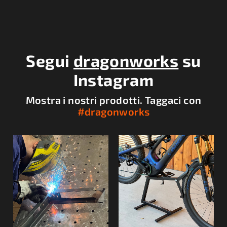
P
i
è
Segui
dragonworks
su
d
Instagram
i
p
Mostra i nostri prodotti. Taggaci con
#dragonworks
a
g
i
n
a