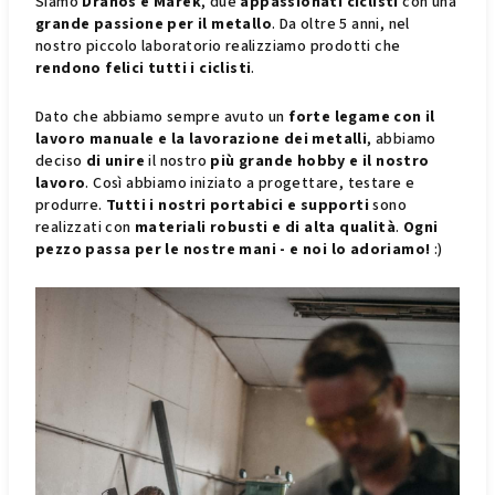
Siamo
Drahoš e Marek
, due
appassionati ciclisti
con una
grande passione per il metallo
. Da oltre 5 anni, nel
nostro piccolo laboratorio realizziamo prodotti che
rendono felici tutti i ciclisti
.
Dato che abbiamo sempre avuto un
forte legame con il
lavoro manuale e la lavorazione dei metalli
, abbiamo
deciso
di unire
il nostro
più grande hobby e il nostro
lavoro
. Così abbiamo iniziato a progettare, testare e
produrre.
Tutti i nostri portabici e supporti
sono
realizzati con
materiali robusti e di alta qualità
.
Ogni
pezzo passa per le nostre mani - e noi lo adoriamo!
:)