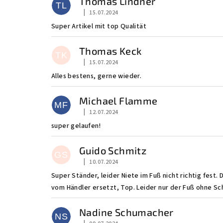
Thomas Lindner
TL
|
15.07.2024
Die Shop-Bewertung beträgt 5 von 5 Sternen
Super Artikel mit top Qualität
Thomas Keck
TK
|
15.07.2024
Die Shop-Bewertung beträgt 4 von 5 Sternen
Alles bestens, gerne wieder.
Michael Flamme
MF
|
12.07.2024
Die Shop-Bewertung beträgt 5 von 5 Sternen
super gelaufen!
Guido Schmitz
GS
|
10.07.2024
Die Shop-Bewertung beträgt 4 von 5 Sternen
Super Ständer, leider Niete im Fuß nicht richtig fes
vom Händler ersetzt, Top. Leider nur der Fuß ohne Sc
Nadine Schumacher
NS