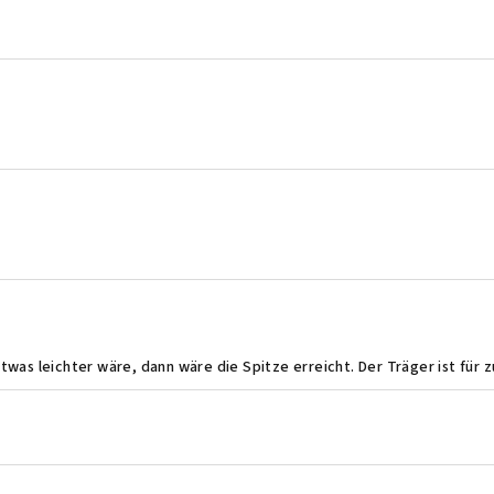
.
.
.
.
twas leichter wäre, dann wäre die Spitze erreicht. Der Träger ist für 
.