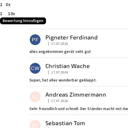
2
0x
1
10x
Bewertung hinzufügen
L
Pigneter Ferdinand
i
PF
|
17.07.2024
Die Shop-Bewertung beträgt 5 von 5 Sternen
s
alles angekommen gerät seht gut
t
Christian Wache
CW
e
|
17.07.2024
Die Shop-Bewertung beträgt 5 von 5 Sternen
Super, hat alles wunderbar geklappt.
d
e
Andreas Zimmermann
AZ
|
17.07.2024
Die Shop-Bewertung beträgt 5 von 5 Sternen
r
Sehr freundlich und schnell. Der Ständer macht mit d
B
Sebastian Tom
e
ST