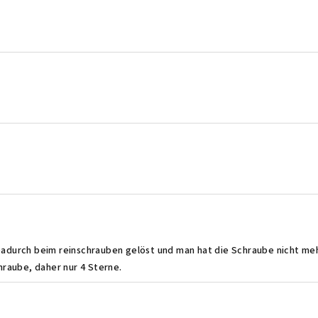
.
.
.
.
t. Dadurch beim reinschrauben gelöst und man hat die Schraube nicht m
hraube, daher nur 4 Sterne.