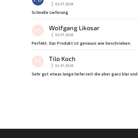
|
02.07.2024
Die Shop-Bewertung beträgt 5 von 5 Sternen
Schnelle Lieferung
Wolfgang Likosar
WL
|
02.07.2024
Die Shop-Bewertung beträgt 5 von 5 Sternen
Perfekt. Das Produkt ist genauso wie beschrieben.
Tilo Koch
TK
|
01.07.2024
Die Shop-Bewertung beträgt 5 von 5 Sternen
Sehr gut etwas lange lieferzeit die aber ganz klar un
F