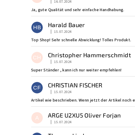
|
16.07.2024
Die Shop-Bewertung beträgt 5 von 5 Sternen
w
Ja, gute Qualität und sehr einfache Handhabung.
e
Harald Bauer
HB
r
|
15.07.2024
Die Shop-Bewertung beträgt 5 von 5 Sternen
Top Shop! Sehr schnelle Abwicklung! Tolles Produkt.
t
u
Christopher Hammerschmidt
CH
|
15.07.2024
Die Shop-Bewertung beträgt 5 von 5 Sternen
n
Super Ständer , kann ich nur weiter empfehlen!
g
CHRISTIAN FISCHER
CF
e
|
15.07.2024
Die Shop-Bewertung beträgt 5 von 5 Sternen
n
Artikel wie beschrieben. Wenn jetzt der Artikel noch e
ARGE U2XU5 Oliver Forjan
A
|
15.07.2024
Die Shop-Bewertung beträgt 5 von 5 Sternen