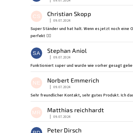
|
09.07.2024
Die Shop-Bewertung beträgt 5 von 5 Sternen
Christian Skopp
CS
|
09.07.2024
Die Shop-Bewertung beträgt 5 von 5 Sternen
Super Ständer und hat halt. Wenn es jetzt noch eine
perfekt 👌🏻
Stephan Aniol
SA
|
09.07.2024
Die Shop-Bewertung beträgt 5 von 5 Sternen
Funktioniert super und wurde wie vorher gesagt gelief
Norbert Emmerich
NE
|
09.07.2024
Die Shop-Bewertung beträgt 5 von 5 Sternen
Sehr freundlicher Kontakt, sehr gutes Produkt. Ich dac
Matthias reichhardt
MR
|
09.07.2024
Die Shop-Bewertung beträgt 5 von 5 Sternen
Peter Dirsch
PD