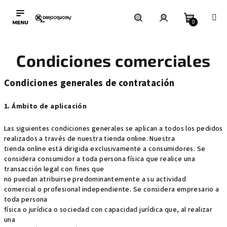
Ir
al
0
contenido
Cesta
Buscar
Inicio
Condiciones comerciales
de
en
de
Condiciones generales de contratación
la
sesión
1. Ámbito de aplicación
compra
Las siguientes condiciones generales se aplican a todos los pedidos
realizados a través de nuestra tienda online. Nuestra
tienda online está dirigida exclusivamente a consumidores. Se
considera consumidor a toda persona física que realice una
transacción legal con fines que
no puedan atribuirse predominantemente a su actividad
comercial o profesional independiente. Se considera empresario a
toda persona
física o jurídica o sociedad con capacidad jurídica que, al realizar
una