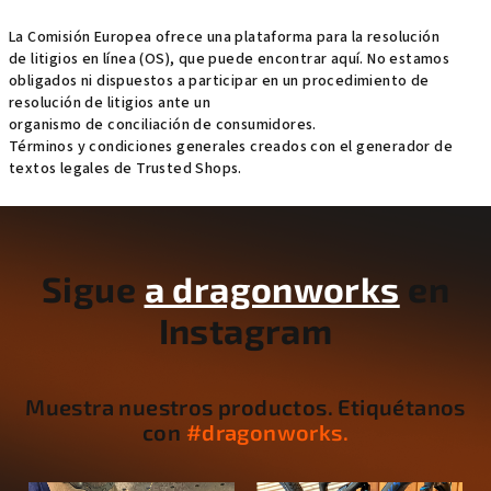
La Comisión Europea ofrece una plataforma para la resolución
de litigios en línea (OS), que puede encontrar aquí. No estamos
obligados ni dispuestos a participar en un procedimiento de
resolución de litigios ante un
organismo de conciliación de consumidores.
Términos y condiciones generales creados con el generador de
textos legales de Trusted Shops.
P
i
e
Sigue
a dragonworks
en
d
Instagram
e
p
á
Muestra nuestros productos. Etiquétanos
g
con
#dragonworks.
i